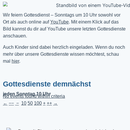
Wir feiern Gottesdienst – Sonntags um 10 Uhr sowohl vor 
Ort als auch online auf 
YouTube
. Mit einem Klick auf das 
Bild kannst du dir auf YouTube unsere letzten Gottesdienste 
anschauen. 
Auch Kinder sind dabei herzlich eingeladen. Wenn du noch
mehr über unsere Gottesdienste wissen möchtest, schau
mal
hier
.
Gottesdienste demnächst
jeden Sonntag 10 Uhr
No events found within criteria
←
−−
−
10
50
100
+
++
→