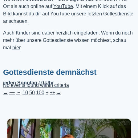
Ort als auch online auf 
YouTube
. Mit einem Klick auf das 
Bild kannst du dir auf YouTube unsere letzten Gottesdienste 
anschauen. 
Auch Kinder sind dabei herzlich eingeladen. Wenn du noch
mehr über unsere Gottesdienste wissen möchtest, schau
mal
hier
.
Gottesdienste demnächst
jeden Sonntag 10 Uhr
No events found within criteria
←
−−
−
10
50
100
+
++
→