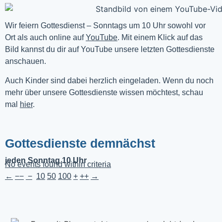
Wir feiern Gottesdienst – Sonntags um 10 Uhr sowohl vor 
Ort als auch online auf 
YouTube
. Mit einem Klick auf das 
Bild kannst du dir auf YouTube unsere letzten Gottesdienste 
anschauen. 
Auch Kinder sind dabei herzlich eingeladen. Wenn du noch
mehr über unsere Gottesdienste wissen möchtest, schau
mal
hier
.
Gottesdienste demnächst
jeden Sonntag 10 Uhr
No events found within criteria
←
−−
−
10
50
100
+
++
→