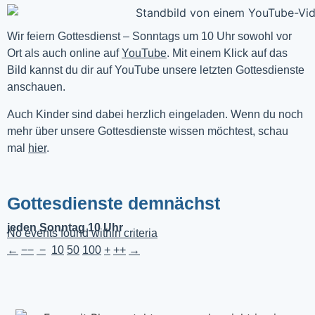
Wir feiern Gottesdienst – Sonntags um 10 Uhr sowohl vor 
Ort als auch online auf 
YouTube
. Mit einem Klick auf das 
Bild kannst du dir auf YouTube unsere letzten Gottesdienste 
anschauen. 
Auch Kinder sind dabei herzlich eingeladen. Wenn du noch
mehr über unsere Gottesdienste wissen möchtest, schau
mal
hier
.
Gottesdienste demnächst
jeden Sonntag 10 Uhr
No events found within criteria
←
−−
−
10
50
100
+
++
→