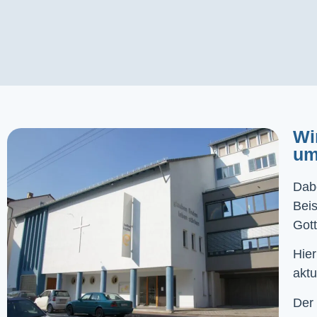
Wi
um
Dabe
Bei
Gott
Hier
aktu
Der 