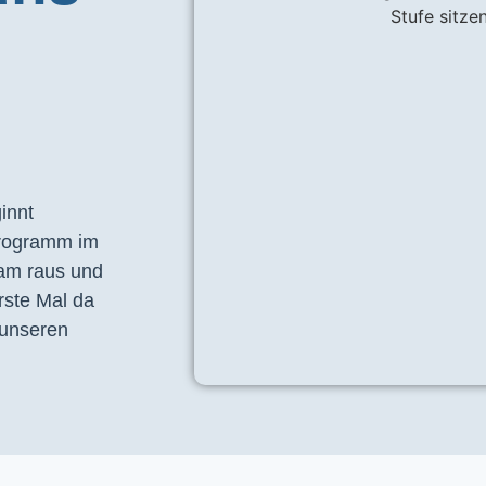
nnt 
programm im 
am raus und 
ste Mal da 
unseren 