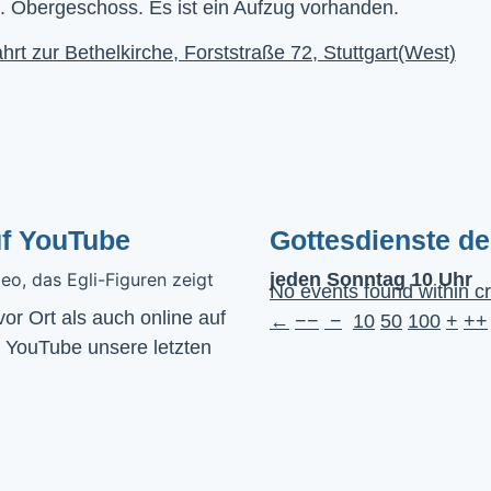
. Obergeschoss. Es ist ein Aufzug vorhanden.
hrt zur Bethelkirche, Forststraße 72, Stuttgart(West)
uf YouTube
Gottesdienste d
jeden Sonntag 10 Uhr
No events found within cr
Wir feiern Gottesdienst – Sonntags um 10 Uhr sowohl vor Ort als auch online auf 
←
−−
−
10
50
100
+
++
f YouTube unsere letzten 