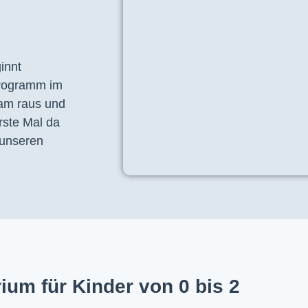
nnt 
programm im 
am raus und 
ste Mal da 
unseren 
ium für Kinder von 0 bis 2