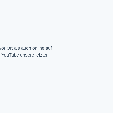
Wir feiern Gottesdienst – Sonntags um 10 Uhr sowohl vor Ort als auch online auf 
f YouTube unsere letzten 