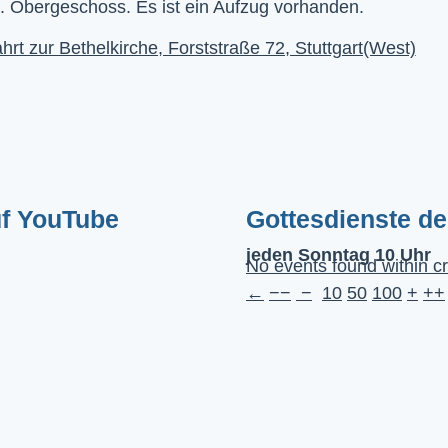
. Obergeschoss. Es ist ein Aufzug vorhanden.
hrt zur Bethelkirche, Forststraße 72, Stuttgart(West)
uf YouTube
Gottesdienste d
jeden Sonntag 10 Uhr
No events found within cr
←
−−
−
10
50
100
+
++