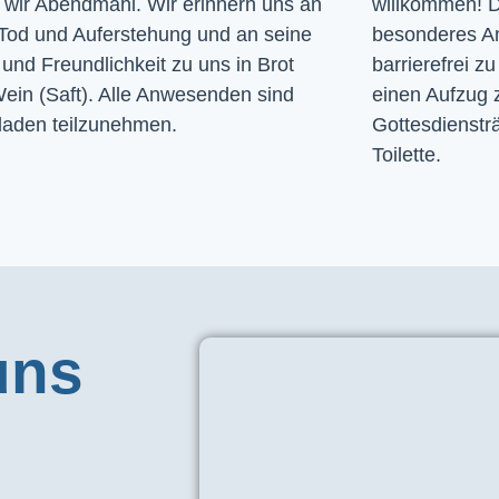
n wir Abendmahl. Wir erinnern uns an
willkommen! D
Tod und Auferstehung und an seine
besonderes A
und Freundlichkeit zu uns in Brot
barrierefrei zu
ein (Saft). Alle Anwesenden sind
einen Aufzug 
laden teilzunehmen.
Gottesdiensträ
Toilette. 
uns