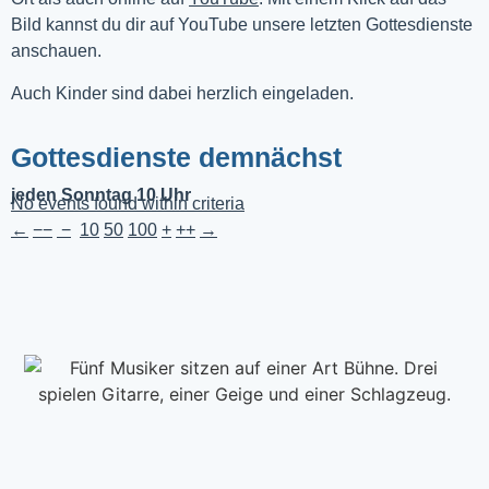
Bild kannst du dir auf YouTube unsere letzten Gottesdienste 
anschauen. 
Auch Kinder sind dabei herzlich eingeladen.
Gottesdienste demnächst
jeden Sonntag 10 Uhr
No events found within criteria
←
−−
−
10
50
100
+
++
→