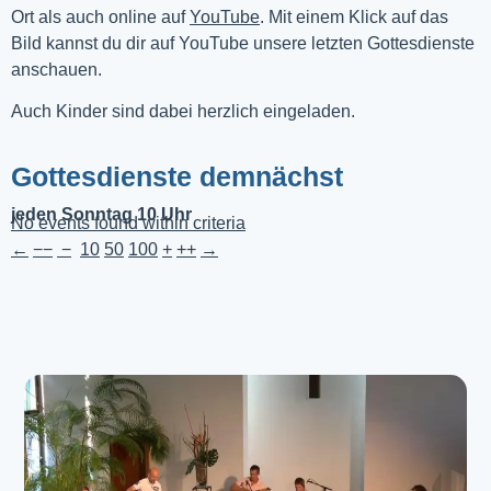
Ort als auch online auf 
YouTube
. Mit einem Klick auf das 
Bild kannst du dir auf YouTube unsere letzten Gottesdienste 
anschauen. 
Auch Kinder sind dabei herzlich eingeladen.
Gottesdienste demnächst
jeden Sonntag 10 Uhr
No events found within criteria
←
−−
−
10
50
100
+
++
→