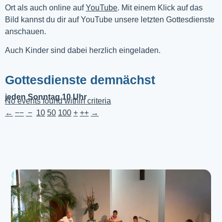
Ort als auch online auf 
YouTube
. Mit einem Klick auf das 
Bild kannst du dir auf YouTube unsere letzten Gottesdienste 
anschauen. 
Auch Kinder sind dabei herzlich eingeladen.
Gottesdienste demnächst
jeden Sonntag 10 Uhr
No events found within criteria
←
−−
−
10
50
100
+
++
→