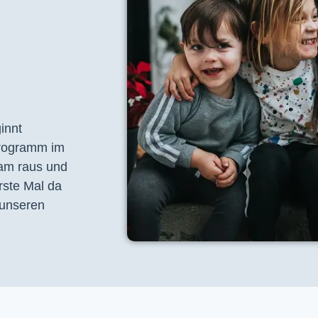
nnt 
programm im 
am raus und 
ste Mal da 
unseren 