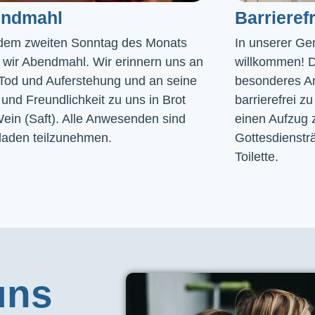
ndmahl​
Barrierefr
dem zweiten Sonntag des Monats
In unserer Gem
n wir Abendmahl. Wir erinnern uns an
willkommen! D
Tod und Auferstehung und an seine
besonderes A
und Freundlichkeit zu uns in Brot
barrierefrei zu
ein (Saft). Alle Anwesenden sind
einen Aufzug 
laden teilzunehmen.
Gottesdiensträ
Toilette. 
uns