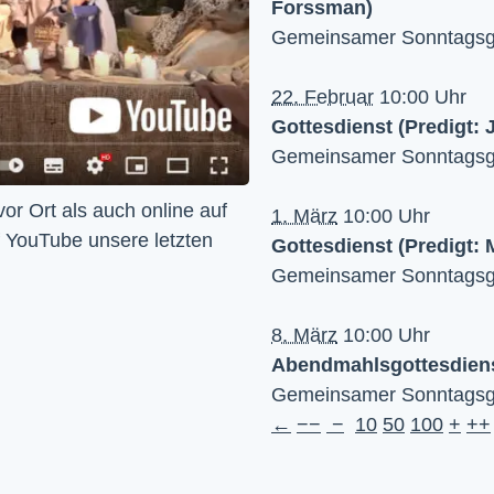
Forssman)
Gemeinsamer Sonntagsgo
22. Februar
10:00 Uhr
Gottesdienst (Predigt: 
Gemeinsamer Sonntagsgo
Wir feiern Gottesdienst – Sonntags um 10 Uhr sowohl vor Ort als auch online auf 
1. März
10:00 Uhr
f YouTube unsere letzten 
Gottesdienst (Predigt:
Gemeinsamer Sonntagsgo
8. März
10:00 Uhr
Abendmahlsgottesdien
Gemeinsamer Sonntagsgo
←
−−
−
10
50
100
+
++