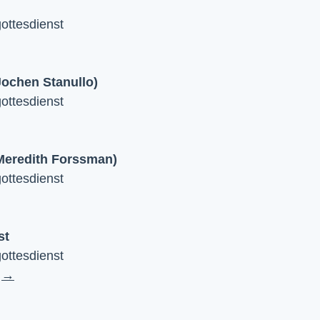
ttesdienst
Jochen Stanullo)
ttesdienst
 Meredith Forssman)
ttesdienst
st
ttesdienst
→