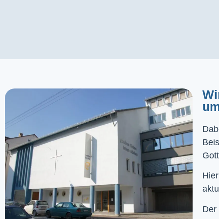
Wi
um
Dabe
Bei
Gott
Hier
aktu
Der 