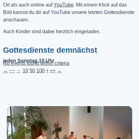
Ort als auch online auf 
YouTube
. Mit einem Klick auf das 
Bild kannst du dir auf YouTube unsere letzten Gottesdienste 
anschauen. 
Auch Kinder sind dabei herzlich eingeladen.
Gottesdienste demnächst
jeden Sonntag 10 Uhr
No events found within criteria
←
−−
−
10
50
100
+
++
→