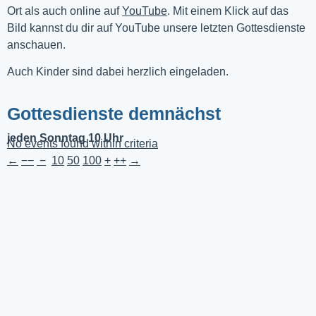
Ort als auch online auf 
YouTube
. Mit einem Klick auf das 
Bild kannst du dir auf YouTube unsere letzten Gottesdienste 
anschauen. 
Auch Kinder sind dabei herzlich eingeladen.
Gottesdienste demnächst
jeden Sonntag 10 Uhr
No events found within criteria
←
−−
−
10
50
100
+
++
→