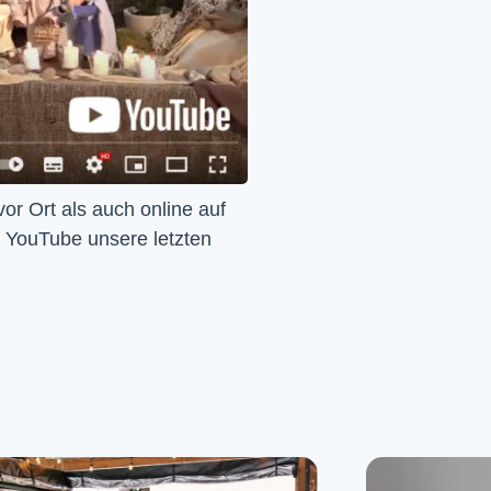
Wir feiern Gottesdienst – Sonntags um 10 Uhr sowohl vor Ort als auch online auf 
f YouTube unsere letzten 