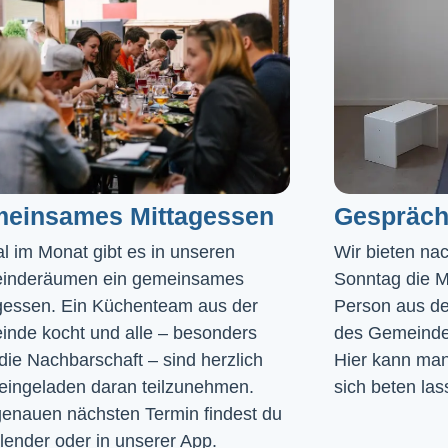
einsames Mittagessen
Gespräch
l im Monat gibt es in unseren 
Wir bieten na
inderäumen ein gemeinsames 
Sonntag die Mö
gessen. Ein Küchenteam aus der 
Person aus de
nde kocht und alle – besonders 
des Gemeinde
die Nachbarschaft – sind herzlich 
Hier kann man 
eingeladen daran teilzunehmen. 
sich beten las
enauen nächsten Termin findest du 
lender
 oder in unserer 
App
.