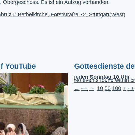
. Obergeschoss. Es ist ein Aufzug vorhanden.
hrt zur Bethelkirche, Forststraße 72, Stuttgart(West)
uf YouTube
Gottesdienste d
jeden Sonntag 10 Uhr
No events found within cr
←
−−
−
10
50
100
+
++