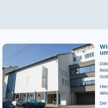
Wi
um
Dabe
Bei
Gott
Hier
aktu
Der 