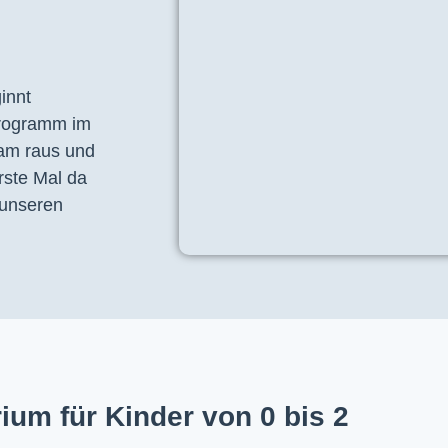
nnt 
programm im 
am raus und 
ste Mal da 
unseren 
ium für Kinder von 0 bis 2