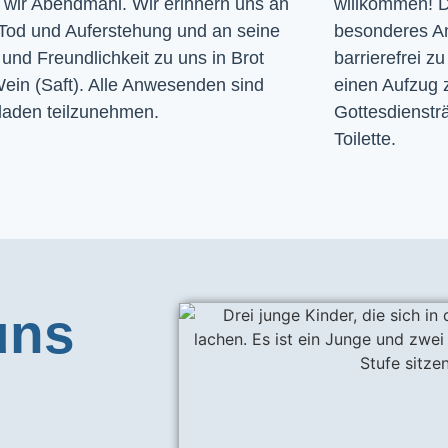
n wir Abendmahl. Wir erinnern uns an
willkommen! D
Tod und Auferstehung und an seine
besonderes A
und Freundlichkeit zu uns in Brot
barrierefrei zu
ein (Saft). Alle Anwesenden sind
einen Aufzug 
laden teilzunehmen.
Gottesdiensträ
Toilette. 
uns