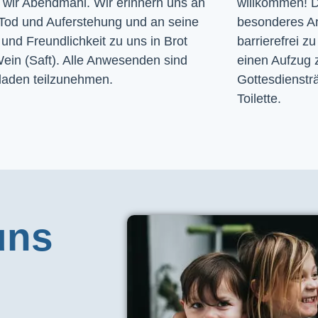
n wir Abendmahl. Wir erinnern uns an
willkommen! D
Tod und Auferstehung und an seine
besonderes A
und Freundlichkeit zu uns in Brot
barrierefrei zu
ein (Saft). Alle Anwesenden sind
einen Aufzug 
laden teilzunehmen.
Gottesdiensträ
Toilette. 
uns