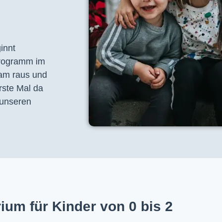
nnt 
programm im 
am raus und 
ste Mal da 
unseren 
ium für Kinder von 0 bis 2