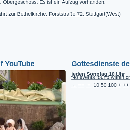
. Obergeschoss. Es ist ein Aufzug vorhanden.
hrt zur Bethelkirche, Forststraße 72, Stuttgart(West)
uf YouTube
Gottesdienste d
jeden Sonntag 10 Uhr
No events found within cr
←
−−
−
10
50
100
+
++