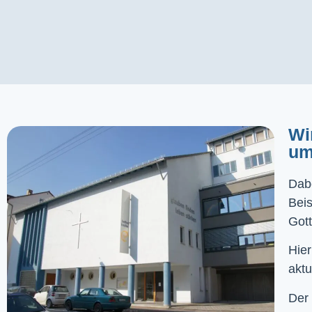
Wi
um
Dabe
Bei
Gott
Hier
aktu
Der 