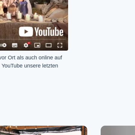
Wir feiern Gottesdienst – Sonntags um 10 Uhr sowohl vor Ort als auch online auf 
f YouTube unsere letzten 