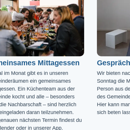
einsames Mittagessen
Gespräch
l im Monat gibt es in unseren 
Wir bieten na
inderäumen ein gemeinsames 
Sonntag die Mö
gessen. Ein Küchenteam aus der 
Person aus de
nde kocht und alle – besonders 
des Gemeinde
die Nachbarschaft – sind herzlich 
Hier kann man 
eingeladen daran teilzunehmen. 
sich beten las
enauen nächsten Termin findest du 
lender
 oder in unserer 
App
.