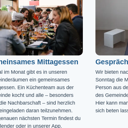
einsames Mittagessen
Gespräch
l im Monat gibt es in unseren 
Wir bieten na
inderäumen ein gemeinsames 
Sonntag die Mö
gessen. Ein Küchenteam aus der 
Person aus de
nde kocht und alle – besonders 
des Gemeinde
die Nachbarschaft – sind herzlich 
Hier kann man 
eingeladen daran teilzunehmen. 
sich beten las
enauen nächsten Termin findest du 
lender
 oder in unserer 
App
.