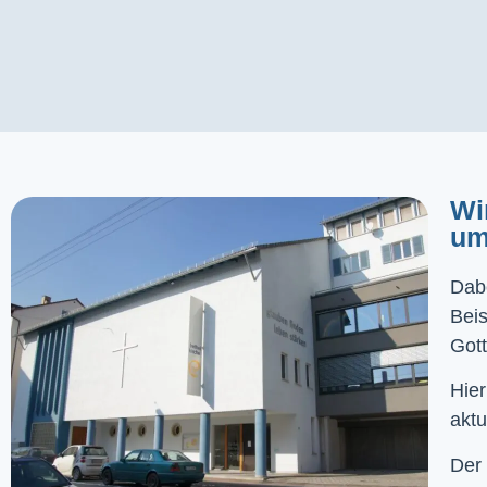
Wi
um
Dabe
Bei
Gott
Hier
aktu
Der 