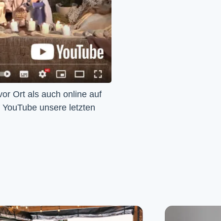
Wir feiern Gottesdienst – Sonntags um 10 Uhr sowohl vor Ort als auch online auf 
f YouTube unsere letzten 