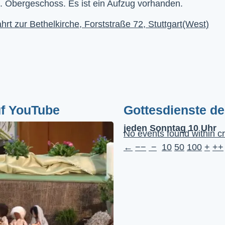
. Obergeschoss. Es ist ein Aufzug vorhanden.
hrt zur Bethelkirche, Forststraße 72, Stuttgart(West)
uf YouTube
Gottesdienste d
jeden Sonntag 10 Uhr
No events found within cr
←
−−
−
10
50
100
+
++