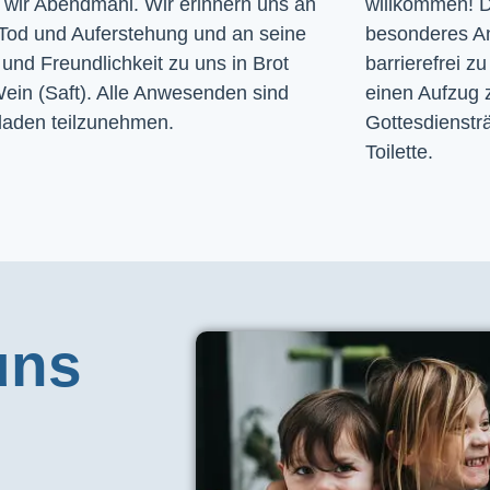
n wir Abendmahl. Wir erinnern uns an
willkommen! D
Tod und Auferstehung und an seine
besonderes A
und Freundlichkeit zu uns in Brot
barrierefrei zu
ein (Saft). Alle Anwesenden sind
einen Aufzug 
laden teilzunehmen.
Gottesdiensträ
Toilette. 
uns