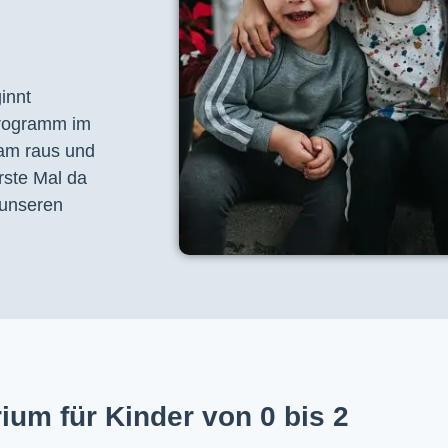
nnt 
programm im 
am raus und 
ste Mal da 
unseren 
ium für Kinder von 0 bis 2