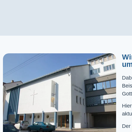
Wi
um
Dabe
Bei
Gott
Hier
aktu
Der 