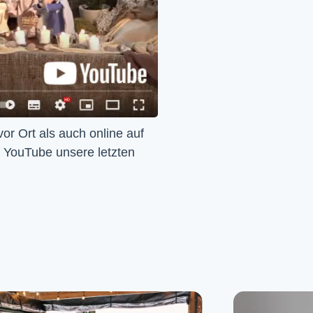
Wir feiern Gottesdienst – Sonntags um 10 Uhr sowohl vor Ort als auch online auf 
f YouTube unsere letzten 