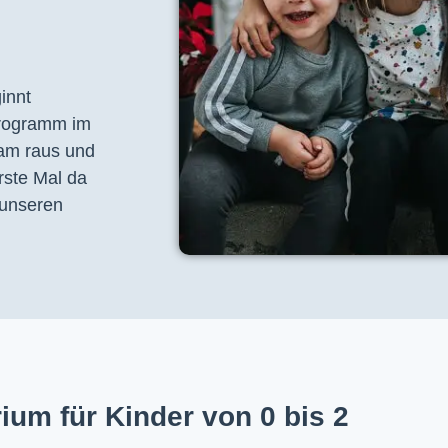
nnt 
programm im 
am raus und 
ste Mal da 
unseren 
ium für Kinder von 0 bis 2