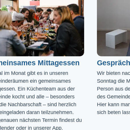
einsames Mittagessen
Gespräch
l im Monat gibt es in unseren 
Wir bieten na
inderäumen ein gemeinsames 
Sonntag die Mö
gessen. Ein Küchenteam aus der 
Person aus de
nde kocht und alle – besonders 
des Gemeinde
die Nachbarschaft – sind herzlich 
Hier kann man 
eingeladen daran teilzunehmen. 
sich beten las
enauen nächsten Termin findest du 
lender
 oder in unserer 
App
.