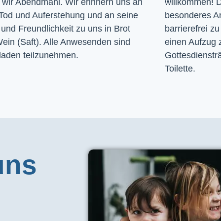
n wir Abendmahl. Wir erinnern uns an
willkommen! D
Tod und Auferstehung und an seine
besonderes A
und Freundlichkeit zu uns in Brot
barrierefrei zu
ein (Saft). Alle Anwesenden sind
einen Aufzug 
laden teilzunehmen.
Gottesdiensträ
Toilette. 
uns