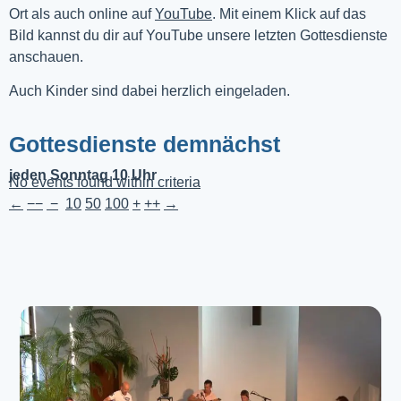
Ort als auch online auf 
YouTube
. Mit einem Klick auf das 
Bild kannst du dir auf YouTube unsere letzten Gottesdienste 
anschauen. 
Auch Kinder sind dabei herzlich eingeladen.
Gottesdienste demnächst
jeden Sonntag 10 Uhr
No events found within criteria
←
−−
−
10
50
100
+
++
→