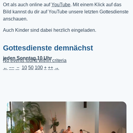
Ort als auch online auf 
YouTube
. Mit einem Klick auf das 
Bild kannst du dir auf YouTube unsere letzten Gottesdienste 
anschauen. 
Auch Kinder sind dabei herzlich eingeladen.
Gottesdienste demnächst
jeden Sonntag 10 Uhr
No events found within criteria
←
−−
−
10
50
100
+
++
→