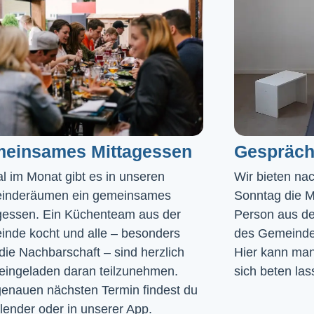
einsames Mittagessen
Gespräch
l im Monat gibt es in unseren 
Wir bieten na
inderäumen ein gemeinsames 
Sonntag die Mö
gessen. Ein Küchenteam aus der 
Person aus de
nde kocht und alle – besonders 
des Gemeinde
die Nachbarschaft – sind herzlich 
Hier kann man 
eingeladen daran teilzunehmen. 
sich beten las
enauen nächsten Termin findest du 
lender
 oder in unserer 
App
.