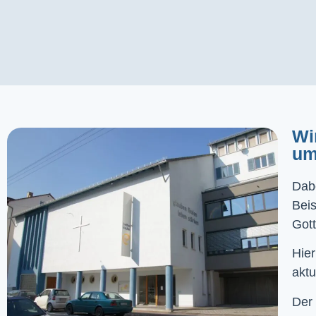
Wi
um
Dabe
Bei
Gott
Hier
aktu
Der 