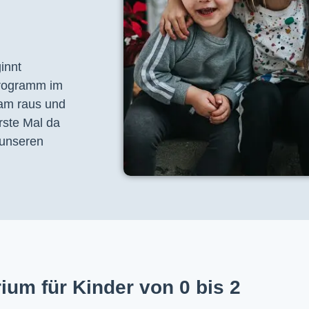
nnt 
programm im 
am raus und 
ste Mal da 
unseren 
ium für Kinder von 0 bis 2