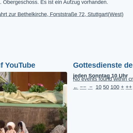
. Obergeschoss. Es ist ein Aufzug vorhanden.
hrt zur Bethelkirche, Forststraße 72, Stuttgart(West)
uf YouTube
Gottesdienste d
jeden Sonntag 10 Uhr
No events found within cr
←
−−
−
10
50
100
+
++