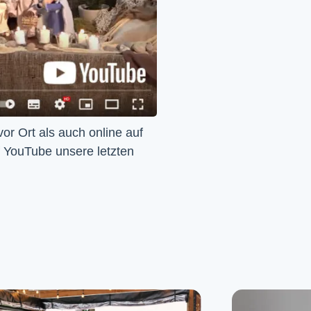
Wir feiern Gottesdienst – Sonntags um 10 Uhr sowohl vor Ort als auch online auf 
f YouTube unsere letzten 