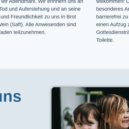
n wir Abendmahl. Wir erinnern uns an
willkommen! D
Tod und Auferstehung und an seine
besonderes A
und Freundlichkeit zu uns in Brot
barrierefrei zu
ein (Saft). Alle Anwesenden sind
einen Aufzug 
laden teilzunehmen.
Gottesdiensträ
Toilette. 
uns