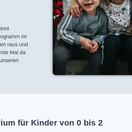
nnt 
programm im 
am raus und 
ste Mal da 
unseren 
ium für Kinder von 0 bis 2