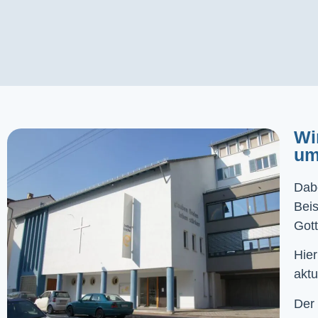
Wi
um
Dabe
Bei
Gott
Hier
aktu
Der 