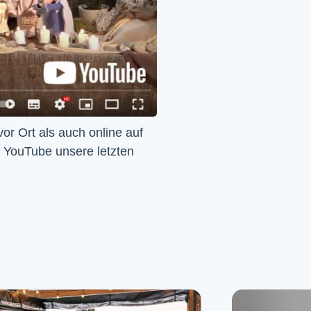
Wir feiern Gottesdienst – Sonntags um 10 Uhr sowohl vor Ort als auch online auf 
f YouTube unsere letzten 