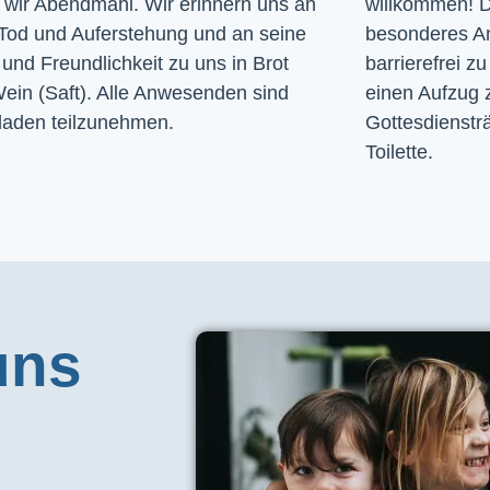
n wir Abendmahl. Wir erinnern uns an
willkommen! D
Tod und Auferstehung und an seine
besonderes A
und Freundlichkeit zu uns in Brot
barrierefrei zu
ein (Saft). Alle Anwesenden sind
einen Aufzug 
laden teilzunehmen.
Gottesdiensträ
Toilette. 
uns