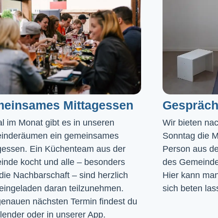
einsames Mittagessen
Gespräch
l im Monat gibt es in unseren 
Wir bieten na
inderäumen ein gemeinsames 
Sonntag die Mö
gessen. Ein Küchenteam aus der 
Person aus de
nde kocht und alle – besonders 
des Gemeinde
die Nachbarschaft – sind herzlich 
Hier kann man 
eingeladen daran teilzunehmen. 
sich beten las
enauen nächsten Termin findest du 
lender
 oder in unserer 
App
.