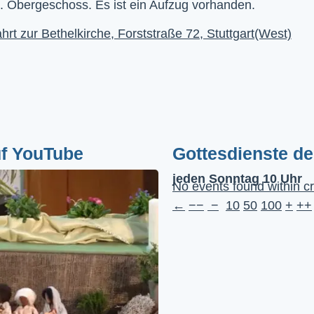
. Obergeschoss. Es ist ein Aufzug vorhanden.
hrt zur Bethelkirche, Forststraße 72, Stuttgart(West)
uf YouTube
Gottesdienste d
jeden Sonntag 10 Uhr
No events found within cr
←
−−
−
10
50
100
+
++