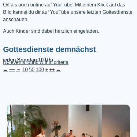
Ort als auch online auf 
YouTube
. Mit einem Klick auf das 
Bild kannst du dir auf YouTube unsere letzten Gottesdienste 
anschauen. 
Auch Kinder sind dabei herzlich eingeladen.
Gottesdienste demnächst
jeden Sonntag 10 Uhr
No events found within criteria
←
−−
−
10
50
100
+
++
→