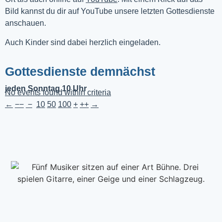
Bild kannst du dir auf YouTube unsere letzten Gottesdienste 
anschauen. 
Auch Kinder sind dabei herzlich eingeladen.
Gottesdienste demnächst
jeden Sonntag 10 Uhr
No events found within criteria
←
−−
−
10
50
100
+
++
→