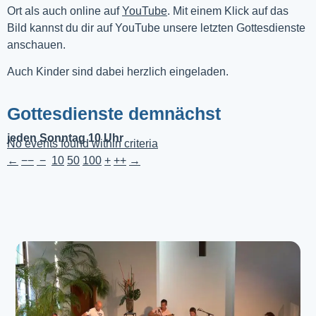
Ort als auch online auf 
YouTube
. Mit einem Klick auf das 
Bild kannst du dir auf YouTube unsere letzten Gottesdienste 
anschauen. 
Auch Kinder sind dabei herzlich eingeladen.
Gottesdienste demnächst
jeden Sonntag 10 Uhr
No events found within criteria
←
−−
−
10
50
100
+
++
→