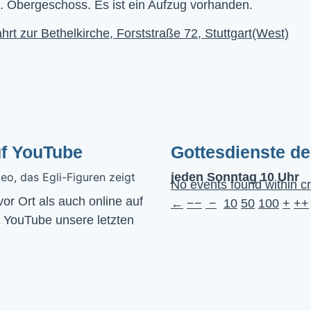
. Obergeschoss. Es ist ein Aufzug vorhanden.
hrt zur Bethelkirche, Forststraße 72, Stuttgart(West)
uf YouTube
Gottesdienste d
jeden Sonntag 10 Uhr
No events found within cr
Wir feiern Gottesdienst – Sonntags um 10 Uhr sowohl vor Ort als auch online auf 
←
−−
−
10
50
100
+
++
f YouTube unsere letzten 