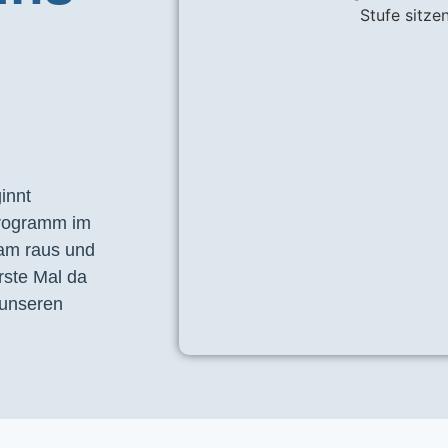
nnt 
programm im 
am raus und 
ste Mal da 
unseren 