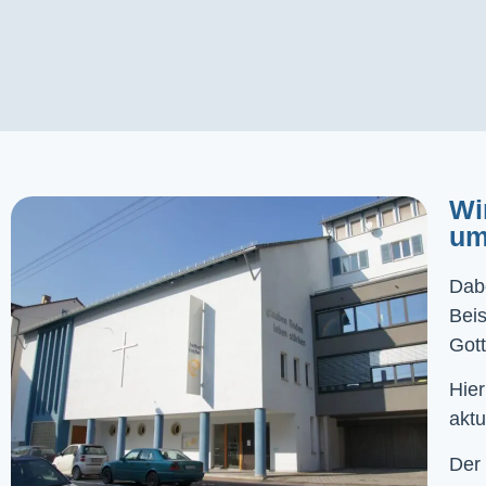
Wi
um
Dabe
Bei
Gott
Hier
aktu
Der 