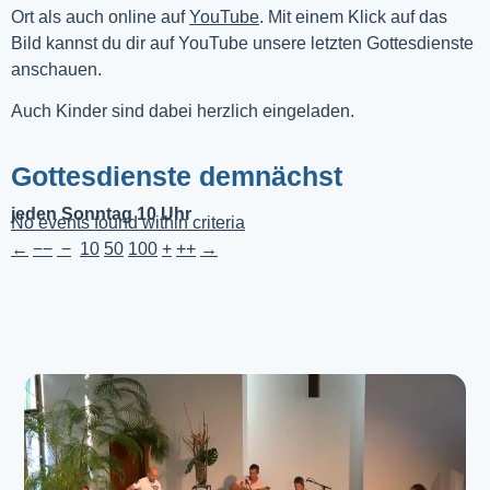
Ort als auch online auf 
YouTube
. Mit einem Klick auf das 
Bild kannst du dir auf YouTube unsere letzten Gottesdienste 
anschauen. 
Auch Kinder sind dabei herzlich eingeladen.
Gottesdienste demnächst
jeden Sonntag 10 Uhr
No events found within criteria
←
−−
−
10
50
100
+
++
→