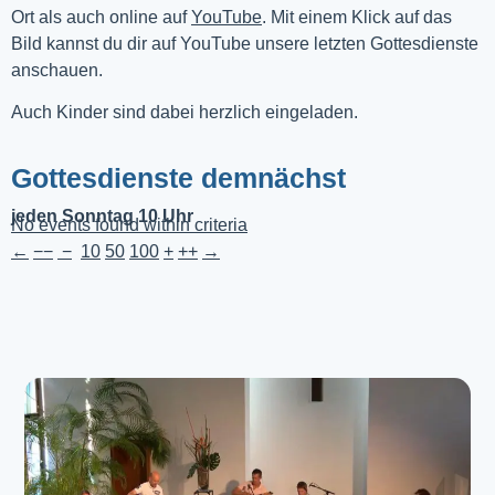
Ort als auch online auf 
YouTube
. Mit einem Klick auf das 
Bild kannst du dir auf YouTube unsere letzten Gottesdienste 
anschauen. 
Auch Kinder sind dabei herzlich eingeladen.
Gottesdienste demnächst
jeden Sonntag 10 Uhr
No events found within criteria
←
−−
−
10
50
100
+
++
→