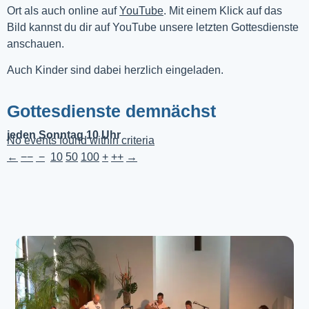
Ort als auch online auf 
YouTube
. Mit einem Klick auf das 
Bild kannst du dir auf YouTube unsere letzten Gottesdienste 
anschauen. 
Auch Kinder sind dabei herzlich eingeladen.
Gottesdienste demnächst
jeden Sonntag 10 Uhr
No events found within criteria
←
−−
−
10
50
100
+
++
→