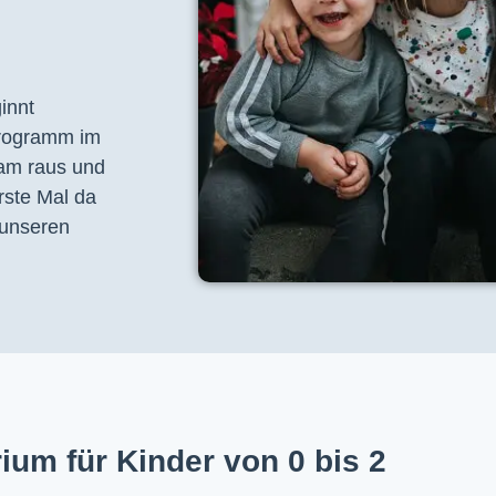
nnt 
programm im 
am raus und 
ste Mal da 
unseren 
ium für Kinder von 0 bis 2