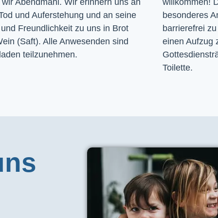
n wir Abendmahl. Wir erinnern uns an
willkommen! D
Tod und Auferstehung und an seine
besonderes A
und Freundlichkeit zu uns in Brot
barrierefrei zu
ein (Saft). Alle Anwesenden sind
einen Aufzug 
laden teilzunehmen.
Gottesdiensträ
Toilette. 
uns