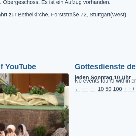
. Obergeschoss. Es ist ein Aufzug vorhanden.
hrt zur Bethelkirche, Forststraße 72, Stuttgart(West)
uf YouTube
Gottesdienste d
jeden Sonntag 10 Uhr
No events found within cr
←
−−
−
10
50
100
+
++