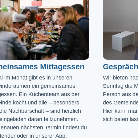
einsames Mittagessen
Gespräch
l im Monat gibt es in unseren 
Wir bieten na
inderäumen ein gemeinsames 
Sonntag die Mö
gessen. Ein Küchenteam aus der 
Person aus de
nde kocht und alle – besonders 
des Gemeinde
die Nachbarschaft – sind herzlich 
Hier kann man 
eingeladen daran teilzunehmen. 
sich beten las
enauen nächsten Termin findest du 
lender
 oder in unserer 
App
.