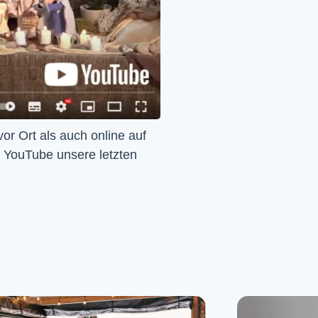
Wir feiern Gottesdienst – Sonntags um 10 Uhr sowohl vor Ort als auch online auf 
f YouTube unsere letzten 