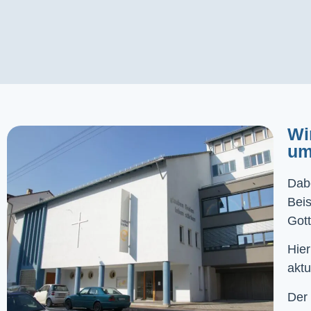
Wi
um
Dabe
Bei
Gott
Hier
aktu
Der 