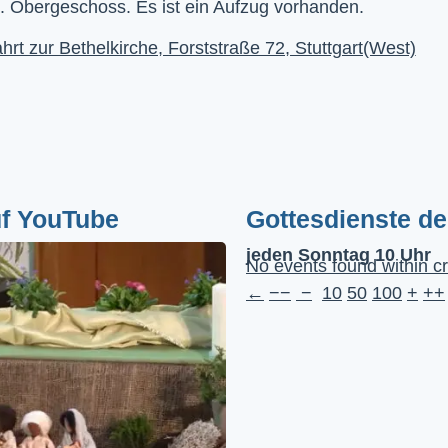
. Obergeschoss. Es ist ein Aufzug vorhanden.
hrt zur Bethelkirche, Forststraße 72, Stuttgart(West)
uf YouTube
Gottesdienste d
jeden Sonntag 10 Uhr
No events found within cr
←
−−
−
10
50
100
+
++