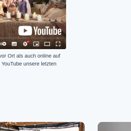
Wir feiern Gottesdienst – Sonntags um 10 Uhr sowohl vor Ort als auch online auf 
f YouTube unsere letzten 