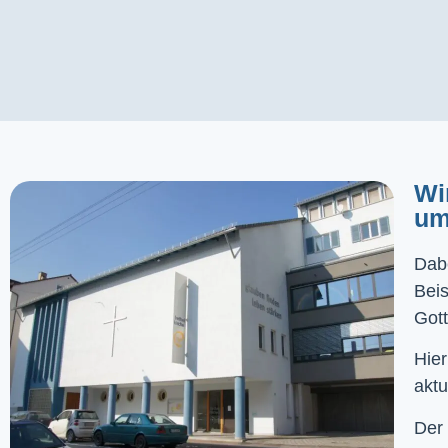
Wi
um
Dabe
Bei
Gott
Hier
aktu
Der 