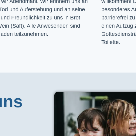
n wir Abendmahl. Wir erinnern uns an
willkommen! D
Tod und Auferstehung und an seine
besonderes A
und Freundlichkeit zu uns in Brot
barrierefrei zu
ein (Saft). Alle Anwesenden sind
einen Aufzug 
laden teilzunehmen.
Gottesdiensträ
Toilette. 
uns