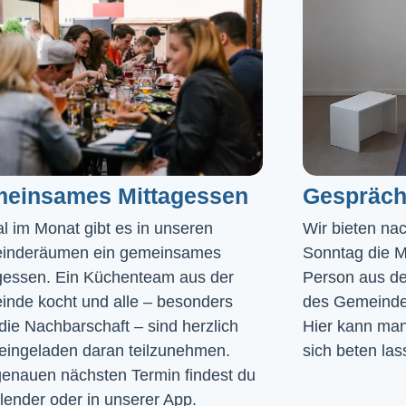
einsames Mittagessen
Gespräch
l im Monat gibt es in unseren 
Wir bieten na
inderäumen ein gemeinsames 
Sonntag die Mö
gessen. Ein Küchenteam aus der 
Person aus de
nde kocht und alle – besonders 
des Gemeinde
die Nachbarschaft – sind herzlich 
Hier kann man 
eingeladen daran teilzunehmen. 
sich beten las
enauen nächsten Termin findest du 
lender
 oder in unserer 
App
.