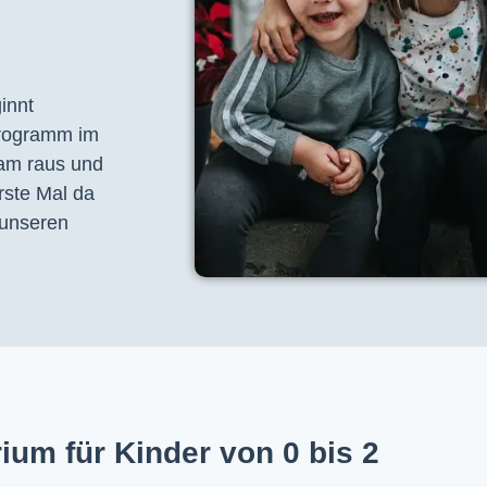
nnt 
programm im 
am raus und 
ste Mal da 
unseren 
ium für Kinder von 0 bis 2