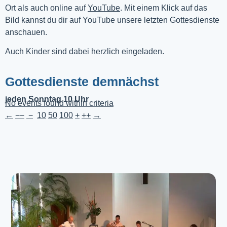
Ort als auch online auf 
YouTube
. Mit einem Klick auf das 
Bild kannst du dir auf YouTube unsere letzten Gottesdienste 
anschauen. 
Auch Kinder sind dabei herzlich eingeladen.
Gottesdienste demnächst
jeden Sonntag 10 Uhr
No events found within criteria
←
−−
−
10
50
100
+
++
→