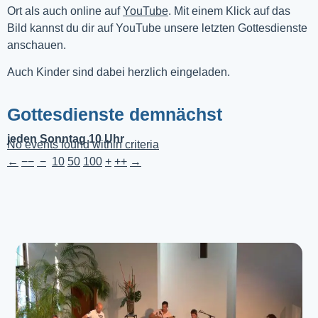
Ort als auch online auf 
YouTube
. Mit einem Klick auf das 
Bild kannst du dir auf YouTube unsere letzten Gottesdienste 
anschauen. 
Auch Kinder sind dabei herzlich eingeladen.
Gottesdienste demnächst
jeden Sonntag 10 Uhr
No events found within criteria
←
−−
−
10
50
100
+
++
→