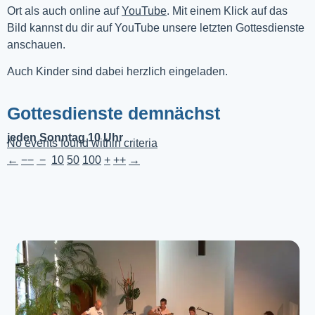
Ort als auch online auf 
YouTube
. Mit einem Klick auf das 
Bild kannst du dir auf YouTube unsere letzten Gottesdienste 
anschauen. 
Auch Kinder sind dabei herzlich eingeladen.
Gottesdienste demnächst
jeden Sonntag 10 Uhr
No events found within criteria
←
−−
−
10
50
100
+
++
→