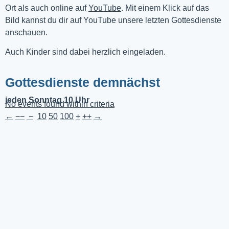
Ort als auch online auf 
YouTube
. Mit einem Klick auf das 
Bild kannst du dir auf YouTube unsere letzten Gottesdienste 
anschauen. 
Auch Kinder sind dabei herzlich eingeladen.
Gottesdienste demnächst
jeden Sonntag 10 Uhr
No events found within criteria
←
−−
−
10
50
100
+
++
→