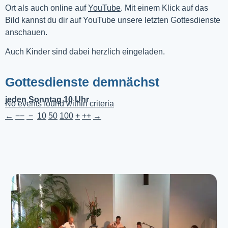
Ort als auch online auf 
YouTube
. Mit einem Klick auf das 
Bild kannst du dir auf YouTube unsere letzten Gottesdienste 
anschauen. 
Auch Kinder sind dabei herzlich eingeladen.
Gottesdienste demnächst
jeden Sonntag 10 Uhr
No events found within criteria
←
−−
−
10
50
100
+
++
→