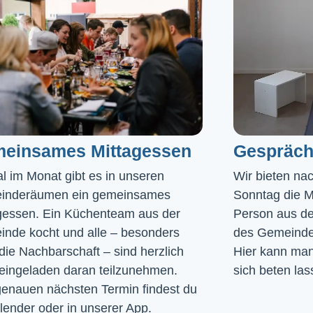
einsames Mittagessen
Gespräch
l im Monat gibt es in unseren 
Wir bieten na
inderäumen ein gemeinsames 
Sonntag die Mö
gessen. Ein Küchenteam aus der 
Person aus de
nde kocht und alle – besonders 
des Gemeinde
die Nachbarschaft – sind herzlich 
Hier kann man 
eingeladen daran teilzunehmen. 
sich beten las
enauen nächsten Termin findest du 
lender
 oder in unserer 
App
.