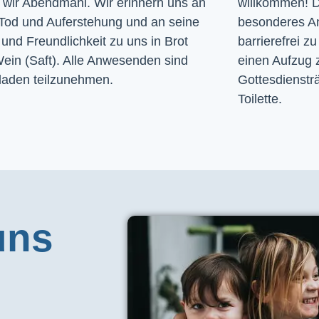
n wir Abendmahl. Wir erinnern uns an
willkommen! D
Tod und Auferstehung und an seine
besonderes A
und Freundlichkeit zu uns in Brot
barrierefrei zu
ein (Saft). Alle Anwesenden sind
einen Aufzug 
laden teilzunehmen.
Gottesdiensträ
Toilette. 
uns