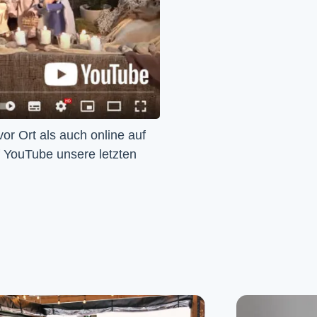
Wir feiern Gottesdienst – Sonntags um 10 Uhr sowohl vor Ort als auch online auf 
f YouTube unsere letzten 