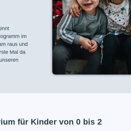
nnt 
programm im 
am raus und 
ste Mal da 
unseren 
ium für Kinder von 0 bis 2