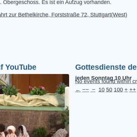
. Obergeschoss. Es ist ein Aufzug vorhanden.
hrt zur Bethelkirche, Forststraße 72, Stuttgart(West)
uf YouTube
Gottesdienste d
jeden Sonntag 10 Uhr
No events found within cr
←
−−
−
10
50
100
+
++