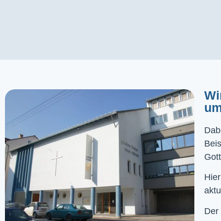
Wi
um
Dabe
Bei
Gott
Hier
aktu
Der 