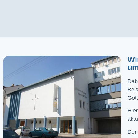
Wi
um
Dabe
Bei
Gott
Hier
aktu
Der 