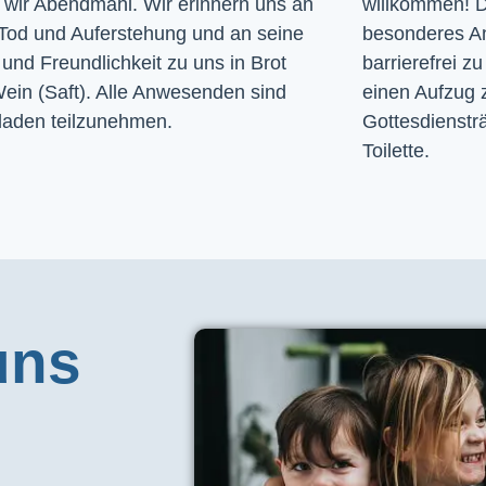
n wir Abendmahl. Wir erinnern uns an
willkommen! D
Tod und Auferstehung und an seine
besonderes A
und Freundlichkeit zu uns in Brot
barrierefrei zu
ein (Saft). Alle Anwesenden sind
einen Aufzug 
laden teilzunehmen.
Gottesdiensträ
Toilette. 
uns