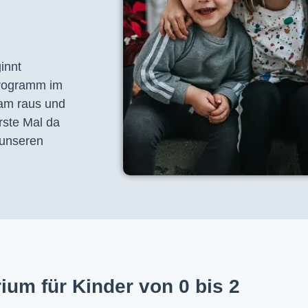
nnt 
programm im 
am raus und 
ste Mal da 
unseren 
ium für Kinder von 0 bis 2