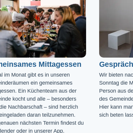
einsames Mittagessen
Gespräch
l im Monat gibt es in unseren 
Wir bieten na
inderäumen ein gemeinsames 
Sonntag die Mö
gessen. Ein Küchenteam aus der 
Person aus de
nde kocht und alle – besonders 
des Gemeinde
die Nachbarschaft – sind herzlich 
Hier kann man 
eingeladen daran teilzunehmen. 
sich beten las
enauen nächsten Termin findest du 
lender
 oder in unserer 
App
.