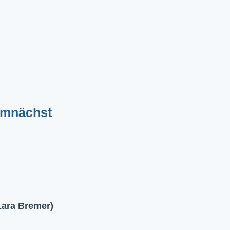
emnächst
Lara Bremer)