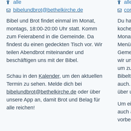
alle
all
bibelundbrot@bethelkirche.de
co
Bibel und Brot findet einmal im Monat,
Du ha
montags, 18:00-20:00 Uhr statt. Komm
koche
zum Feierabend in die Gemeinde. Da
Monat
findest du einen gedeckten Tisch vor. Wir
Menü.
teilen Abendbrot miteinander und
Gemei
beschäftigen uns mit der Bibel.
wir u
um z
Schau in den
Kalender
, um den aktuellen
Bibelt
Termin zu sehen. Melde dich bei
auch.
bibelundbrot@bethelkirche.de
oder über
über 
unsere App an, damit Brot und Belag für
Um ei
alle reichen!
auch
vorbe