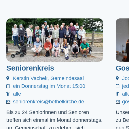
Seniorenkreis
Gos
Kerstin Vachek, Gemeindesaal
Jo
ein Donnerstag im Monat 15:00
je
alle
all
seniorenkreis@bethelkirche.de
go
Bis zu 24 Seniorinnen und Senioren
Unser
treffen sich einmal im Monat donnerstags,
zu Be
um Gemeinschaft zu erleben, sich
den 