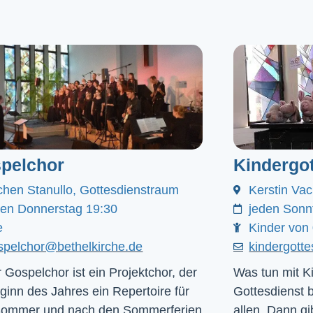
pelchor
Kindergot
chen Stanullo, Gottesdienstraum
Kerstin Va
den Donnerstag 19:30
jeden Sonn
e
Kinder von 
spelchor@bethelkirche.de
kindergott
 Gospelchor ist ein Projektchor, der
Was tun mit Ki
ginn des Jahres ein Repertoire für
Gottesdienst 
Sommer und nach den Sommerferien
allen. Dann gib