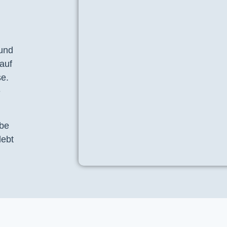
 und
auf
se.
e
ebe
lebt