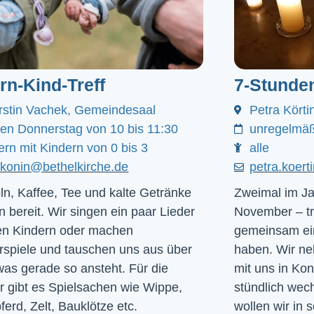
ern-Kind-Treff
7-Stunde
rstin Vachek, Gemeindesaal
Petra Körti
den Donnerstag von 10 bis 11:30
unregelmäß
ern mit Kindern von 0 bis 3
alle
akonin@bethelkirche.de
petra.koer
ln, Kaffee, Tee und kalte Getränke
Zweimal im Ja
n bereit. Wir singen ein paar Lieder
November – tr
en Kindern oder machen
gemeinsam ein
rspiele und tauschen uns aus über
haben. Wir ne
was gerade so ansteht. Für die
mit uns in Ko
r gibt es Spielsachen wie Wippe,
stündlich we
ferd, Zelt, Bauklötze etc.
wollen wir in