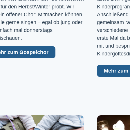
 für den Herbst/Winter probt. Wir
Kinderprogram
ein offener Chor: Mitmachen können
Anschließend 
 die gerne singen – egal ob jung oder
gemeinsam raus
Einfach mal donnerstags
verschiedene 
ischauen.
erste Mal da b
mit und bespri
hr zum Gospelchor
Kindergottesd
Mehr zum 