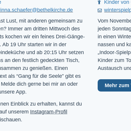
e
Kinder von 
rinna.schaefer@bethelkirche.de
winterspiel
st Lust, mit anderen gemeinsam zu
Vom November
n? Immer am dritten Mittwoch des
jeden Sonntag
s kochen wir ein feines Drei-Gänge-
in einen Winte
 Ab 19 Uhr starten wir in der
nassen und kal
ndeküche und ab 20:15 Uhr setzen
„Indoor-Spielp
ns an den festlich gedeckten Tisch,
Kinder zum To
usammen zu genießen. Einen
Austausch und
ext als “Gang für die Seele” gibt es
 Melde dich gerne bei mir an oder
Mehr zum 
unsere App.
nen Einblick zu erhalten, kannst du
 auf unserem
Instagram-Profil
ischauen.