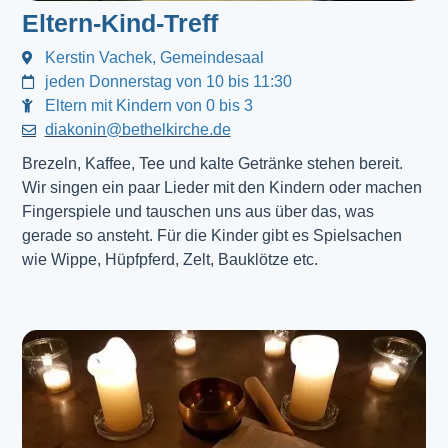
Eltern-Kind-Treff
Kerstin Vachek, Gemeindesaal
jeden Donnerstag von 10 bis 11:30
Eltern mit Kindern von 0 bis 3
diakonin@bethelkirche.de
Brezeln, Kaffee, Tee und kalte Getränke stehen bereit.
Wir singen ein paar Lieder mit den Kindern oder machen
Fingerspiele und tauschen uns aus über das, was
gerade so ansteht. Für die Kinder gibt es Spielsachen
wie Wippe, Hüpfpferd, Zelt, Bauklötze etc.