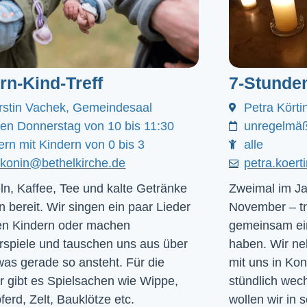
ern-Kind-Treff
7-Stunde
rstin Vachek, Gemeindesaal
Petra Körti
den Donnerstag von 10 bis 11:30
unregelmäß
ern mit Kindern von 0 bis 3
alle
akonin@bethelkirche.de
petra.koer
ln, Kaffee, Tee und kalte Getränke
Zweimal im Ja
n bereit. Wir singen ein paar Lieder
November – tr
en Kindern oder machen
gemeinsam ein
rspiele und tauschen uns aus über
haben. Wir ne
was gerade so ansteht. Für die
mit uns in Ko
r gibt es Spielsachen wie Wippe,
stündlich we
ferd, Zelt, Bauklötze etc.
wollen wir in