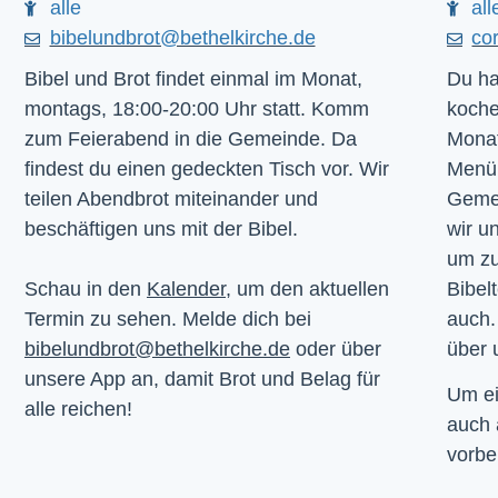
alle
all
bibelundbrot@bethelkirche.de
co
Bibel und Brot findet einmal im Monat,
Du ha
montags, 18:00-20:00 Uhr statt. Komm
koche
zum Feierabend in die Gemeinde. Da
Monat
findest du einen gedeckten Tisch vor. Wir
Menü.
teilen Abendbrot miteinander und
Gemei
beschäftigen uns mit der Bibel.
wir u
um z
Schau in den
Kalender
, um den aktuellen
Bibelt
Termin zu sehen. Melde dich bei
auch.
bibelundbrot@bethelkirche.de
oder über
über 
unsere App an, damit Brot und Belag für
Um ei
alle reichen!
auch
vorbe