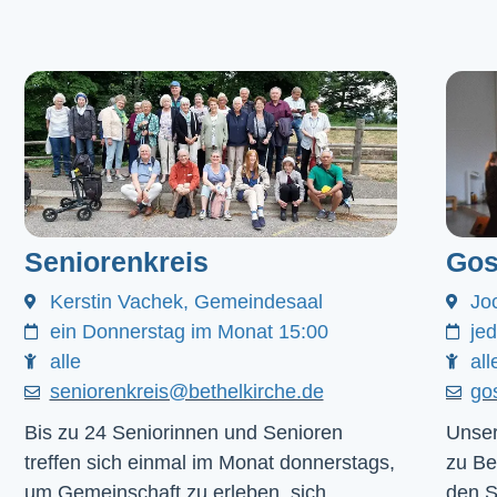
Seniorenkreis
Gos
Kerstin Vachek, Gemeindesaal
Jo
ein Donnerstag im Monat 15:00
je
alle
all
seniorenkreis@bethelkirche.de
go
Bis zu 24 Seniorinnen und Senioren
Unser
treffen sich einmal im Monat donnerstags,
zu Be
um Gemeinschaft zu erleben, sich
den 