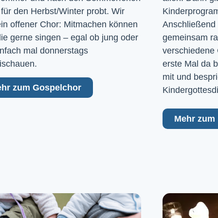
 für den Herbst/Winter probt. Wir
Kinderprogram
ein offener Chor: Mitmachen können
Anschließend 
 die gerne singen – egal ob jung oder
gemeinsam raus
Einfach mal donnerstags
verschiedene 
ischauen.
erste Mal da b
mit und bespri
hr zum Gospelchor
Kindergottesd
Mehr zum 