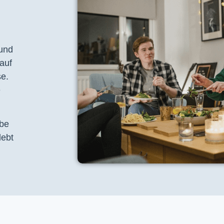
 und
auf
se.
e
ebe
lebt