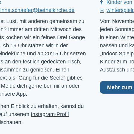
e
Kinder von 
rinna.schaefer@bethelkirche.de
winterspiel
st Lust, mit anderen gemeinsam zu
Vom November
n? Immer am dritten Mittwoch des
jeden Sonntag
s kochen wir ein feines Drei-Gänge-
in einen Winte
 Ab 19 Uhr starten wir in der
nassen und kal
ndeküche und ab 20:15 Uhr setzen
„Indoor-Spielp
ns an den festlich gedeckten Tisch,
Kinder zum To
usammen zu genießen. Einen
Austausch und
ext als “Gang für die Seele” gibt es
 Melde dich gerne bei mir an oder
Mehr zum 
unsere App.
nen Einblick zu erhalten, kannst du
 auf unserem
Instagram-Profil
ischauen.