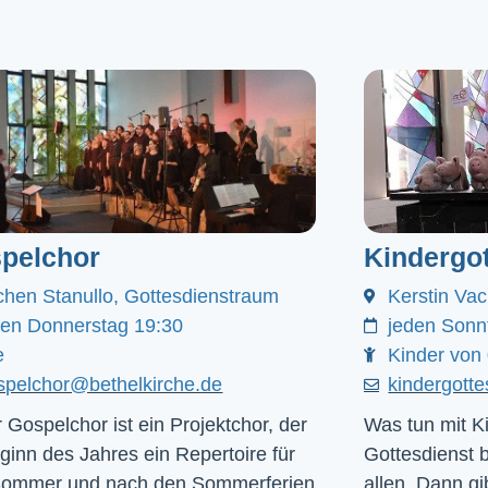
pelchor
Kindergot
chen Stanullo, Gottesdienstraum
Kerstin Va
den Donnerstag 19:30
jeden Sonn
e
Kinder von 
spelchor@bethelkirche.de
kindergott
 Gospelchor ist ein Projektchor, der
Was tun mit Ki
ginn des Jahres ein Repertoire für
Gottesdienst 
Sommer und nach den Sommerferien
allen. Dann gib