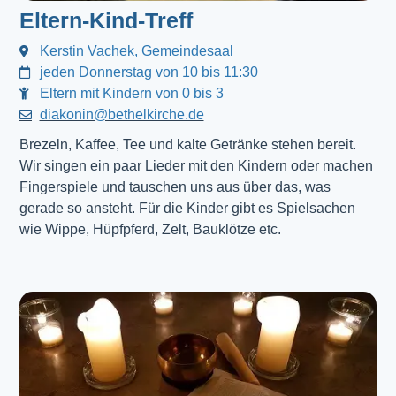
Eltern-Kind-Treff
Kerstin Vachek, Gemeindesaal
jeden Donnerstag von 10 bis 11:30
Eltern mit Kindern von 0 bis 3
diakonin@bethelkirche.de
Brezeln, Kaffee, Tee und kalte Getränke stehen bereit.
Wir singen ein paar Lieder mit den Kindern oder machen
Fingerspiele und tauschen uns aus über das, was
gerade so ansteht. Für die Kinder gibt es Spielsachen
wie Wippe, Hüpfpferd, Zelt, Bauklötze etc.