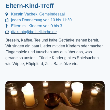
Eltern-Kind-Treff
Kerstin Vachek, Gemeindesaal
jeden Donnerstag von 10 bis 11:30
Eltern mit Kindern von 0 bis 3
diakonin@bethelkirche.de
Brezeln, Kaffee, Tee und kalte Getränke stehen bereit.
Wir singen ein paar Lieder mit den Kindern oder machen
Fingerspiele und tauschen uns aus über das, was
gerade so ansteht. Für die Kinder gibt es Spielsachen
wie Wippe, Hüpfpferd, Zelt, Bauklötze etc.