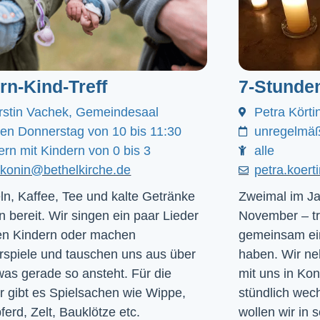
ern-Kind-Treff
7-Stunde
rstin Vachek, Gemeindesaal
Petra Körti
den Donnerstag von 10 bis 11:30
unregelmäß
ern mit Kindern von 0 bis 3
alle
akonin@bethelkirche.de
petra.koer
ln, Kaffee, Tee und kalte Getränke
Zweimal im Ja
n bereit. Wir singen ein paar Lieder
November – tr
en Kindern oder machen
gemeinsam ein
rspiele und tauschen uns aus über
haben. Wir ne
was gerade so ansteht. Für die
mit uns in Ko
r gibt es Spielsachen wie Wippe,
stündlich we
ferd, Zelt, Bauklötze etc.
wollen wir in