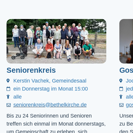
Seniorenkreis
Gos
Kerstin Vachek, Gemeindesaal
Jo
ein Donnerstag im Monat 15:00
je
alle
all
seniorenkreis@bethelkirche.de
go
Bis zu 24 Seniorinnen und Senioren
Unser
treffen sich einmal im Monat donnerstags,
zu Be
um Gemeinschaft zu erleben, sich
den 