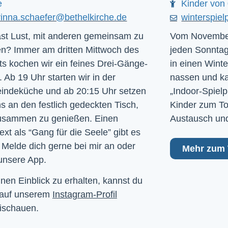
e
Kinder von 
rinna.schaefer@bethelkirche.de
winterspiel
st Lust, mit anderen gemeinsam zu
Vom November
n? Immer am dritten Mittwoch des
jeden Sonntag
s kochen wir ein feines Drei-Gänge-
in einen Winte
 Ab 19 Uhr starten wir in der
nassen und kal
ndeküche und ab 20:15 Uhr setzen
„Indoor-Spielp
ns an den festlich gedeckten Tisch,
Kinder zum To
usammen zu genießen. Einen
Austausch und
ext als “Gang für die Seele” gibt es
 Melde dich gerne bei mir an oder
Mehr zum 
unsere App.
nen Einblick zu erhalten, kannst du
 auf unserem
Instagram-Profil
ischauen.