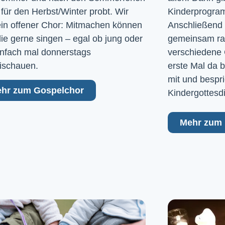
 für den Herbst/Winter probt. Wir
Kinderprogram
ein offener Chor: Mitmachen können
Anschließend 
 die gerne singen – egal ob jung oder
gemeinsam raus
Einfach mal donnerstags
verschiedene 
ischauen.
erste Mal da b
mit und bespri
hr zum Gospelchor
Kindergottesd
Mehr zum 