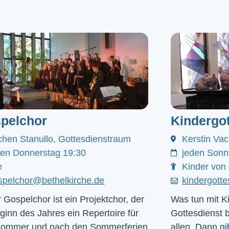
pelchor
Kindergot
chen Stanullo, Gottesdienstraum
Kerstin Va
den Donnerstag 19:30
jeden Sonn
e
Kinder von 
spelchor@bethelkirche.de
kindergott
 Gospelchor ist ein Projektchor, der
Was tun mit Ki
ginn des Jahres ein Repertoire für
Gottesdienst 
Sommer und nach den Sommerferien
allen. Dann gib