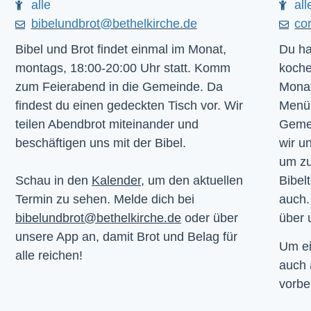
alle
all
bibelundbrot@bethelkirche.de
co
Bibel und Brot findet einmal im Monat,
Du ha
montags, 18:00-20:00 Uhr statt. Komm
koche
zum Feierabend in die Gemeinde. Da
Monat
findest du einen gedeckten Tisch vor. Wir
Menü.
teilen Abendbrot miteinander und
Gemei
beschäftigen uns mit der Bibel.
wir u
um z
Schau in den
Kalender
, um den aktuellen
Bibelt
Termin zu sehen. Melde dich bei
auch.
bibelundbrot@bethelkirche.de
oder über
über 
unsere App an, damit Brot und Belag für
Um ei
alle reichen!
auch
vorbe