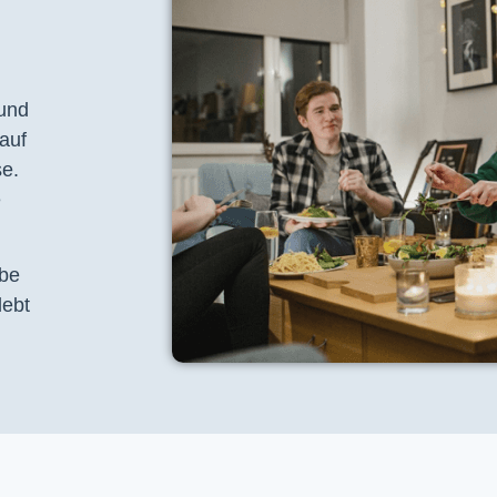
 und
auf
se.
e
ebe
lebt