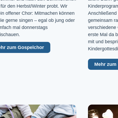
 für den Herbst/Winter probt. Wir
Kinderprogram
ein offener Chor: Mitmachen können
Anschließend 
 die gerne singen – egal ob jung oder
gemeinsam raus
Einfach mal donnerstags
verschiedene 
ischauen.
erste Mal da b
mit und bespri
hr zum Gospelchor
Kindergottesd
Mehr zum 