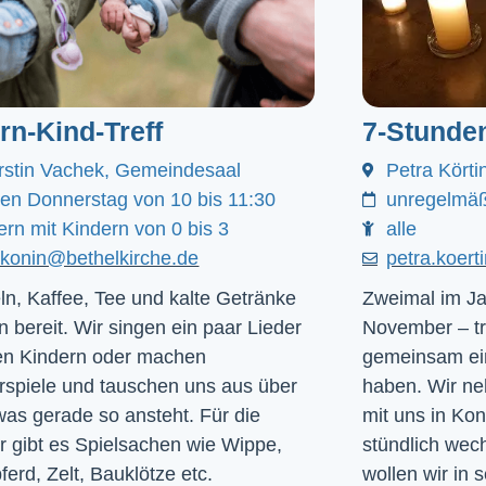
ern-Kind-Treff
7-Stunde
rstin Vachek, Gemeindesaal
Petra Körti
den Donnerstag von 10 bis 11:30
unregelmäß
ern mit Kindern von 0 bis 3
alle
akonin@bethelkirche.de
petra.koer
ln, Kaffee, Tee und kalte Getränke
Zweimal im Ja
n bereit. Wir singen ein paar Lieder
November – tr
en Kindern oder machen
gemeinsam ein
rspiele und tauschen uns aus über
haben. Wir ne
was gerade so ansteht. Für die
mit uns in Ko
r gibt es Spielsachen wie Wippe,
stündlich we
ferd, Zelt, Bauklötze etc.
wollen wir in