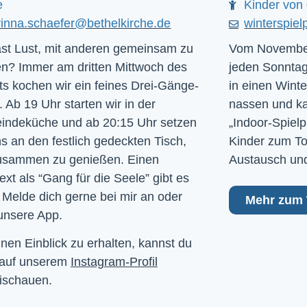
e
Kinder von 
rinna.schaefer@bethelkirche.de
winterspiel
st Lust, mit anderen gemeinsam zu
Vom November
n? Immer am dritten Mittwoch des
jeden Sonntag
s kochen wir ein feines Drei-Gänge-
in einen Winte
 Ab 19 Uhr starten wir in der
nassen und kal
ndeküche und ab 20:15 Uhr setzen
„Indoor-Spielp
ns an den festlich gedeckten Tisch,
Kinder zum To
usammen zu genießen. Einen
Austausch und
ext als “Gang für die Seele” gibt es
 Melde dich gerne bei mir an oder
Mehr zum 
unsere App.
nen Einblick zu erhalten, kannst du
 auf unserem
Instagram-Profil
ischauen.