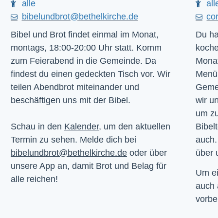
alle
all
bibelundbrot@bethelkirche.de
co
Bibel und Brot findet einmal im Monat,
Du ha
montags, 18:00-20:00 Uhr statt. Komm
koche
zum Feierabend in die Gemeinde. Da
Monat
findest du einen gedeckten Tisch vor. Wir
Menü.
teilen Abendbrot miteinander und
Gemei
beschäftigen uns mit der Bibel.
wir u
um z
Schau in den
Kalender
, um den aktuellen
Bibelt
Termin zu sehen. Melde dich bei
auch.
bibelundbrot@bethelkirche.de
oder über
über 
unsere App an, damit Brot und Belag für
Um ei
alle reichen!
auch
vorbe