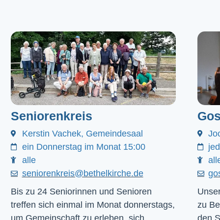
Seniorenkreis
Gos
Kerstin Vachek, Gemeindesaal
Jo
ein Donnerstag im Monat 15:00
je
alle
all
seniorenkreis@bethelkirche.de
go
Bis zu 24 Seniorinnen und Senioren
Unser
treffen sich einmal im Monat donnerstags,
zu Be
um Gemeinschaft zu erleben, sich
den 