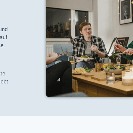
 und
auf
se.
e
ebe
lebt