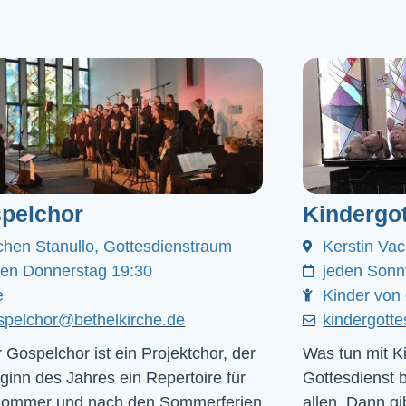
pelchor
Kindergot
chen Stanullo, Gottesdienstraum
Kerstin Va
den Donnerstag 19:30
jeden Sonn
e
Kinder von 
spelchor@bethelkirche.de
kindergott
 Gospelchor ist ein Projektchor, der
Was tun mit Ki
ginn des Jahres ein Repertoire für
Gottesdienst 
Sommer und nach den Sommerferien
allen. Dann gib