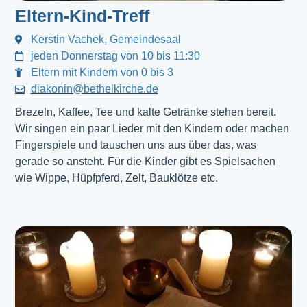
Eltern-Kind-Treff
Kerstin Vachek, Gemeindesaal
jeden Donnerstag von 10 bis 11:30
Eltern mit Kindern von 0 bis 3
diakonin@bethelkirche.de
Brezeln, Kaffee, Tee und kalte Getränke stehen bereit.
Wir singen ein paar Lieder mit den Kindern oder machen
Fingerspiele und tauschen uns aus über das, was
gerade so ansteht. Für die Kinder gibt es Spielsachen
wie Wippe, Hüpfpferd, Zelt, Bauklötze etc.