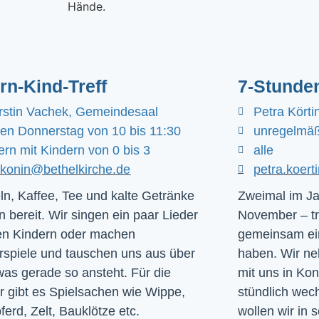
ern-Kind-Treff
7-Stunde
rstin Vachek, Gemeindesaal
Petra Körti
den Donnerstag von 10 bis 11:30
unregelmäß
ern mit Kindern von 0 bis 3
alle
akonin@bethelkirche.de
petra.koer
ln, Kaffee, Tee und kalte Getränke
Zweimal im Ja
n bereit. Wir singen ein paar Lieder
November – tr
en Kindern oder machen
gemeinsam ein
rspiele und tauschen uns aus über
haben. Wir ne
was gerade so ansteht. Für die
mit uns in Ko
r gibt es Spielsachen wie Wippe,
stündlich we
ferd, Zelt, Bauklötze etc.
wollen wir in