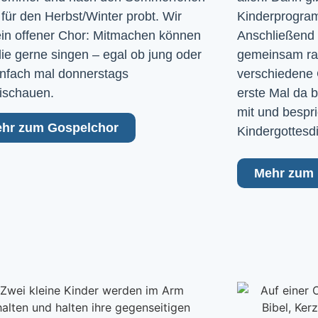
 für den Herbst/Winter probt. Wir
Kinderprogram
ein offener Chor: Mitmachen können
Anschließend 
 die gerne singen – egal ob jung oder
gemeinsam raus
Einfach mal donnerstags
verschiedene 
ischauen.
erste Mal da b
mit und bespri
hr zum Gospelchor
Kindergottesd
Mehr zum 