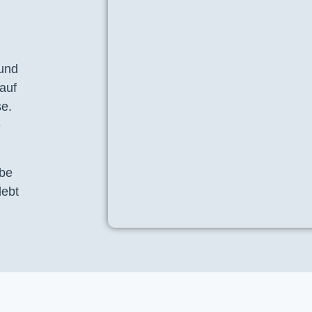
 und
auf
se.
e
ebe
lebt