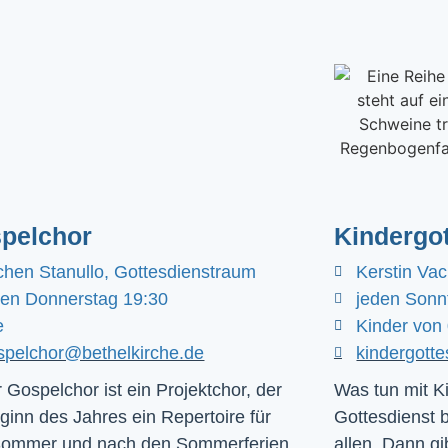
pelchor
Kindergot
chen Stanullo, Gottesdienstraum
Kerstin Va
den Donnerstag 19:30
jeden Sonn
e
Kinder von 
spelchor@bethelkirche.de
kindergott
 Gospelchor ist ein Projektchor, der
Was tun mit Ki
ginn des Jahres ein Repertoire für
Gottesdienst 
Sommer und nach den Sommerferien
allen. Dann gib