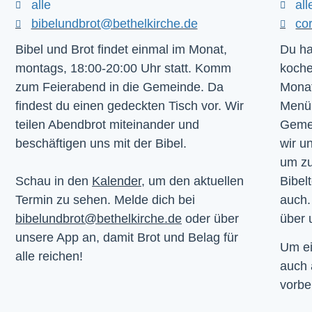
alle
all
bibelundbrot@bethelkirche.de
co
Bibel und Brot findet einmal im Monat,
Du ha
montags, 18:00-20:00 Uhr statt. Komm
koche
zum Feierabend in die Gemeinde. Da
Monat
findest du einen gedeckten Tisch vor. Wir
Menü.
teilen Abendbrot miteinander und
Gemei
beschäftigen uns mit der Bibel.
wir u
um z
Schau in den
Kalender
, um den aktuellen
Bibelt
Termin zu sehen. Melde dich bei
auch.
bibelundbrot@bethelkirche.de
oder über
über 
unsere App an, damit Brot und Belag für
Um ei
alle reichen!
auch
vorbe