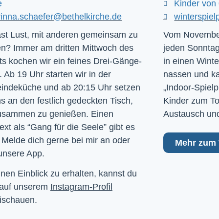
e
Kinder von 
rinna.schaefer@bethelkirche.de
winterspiel
st Lust, mit anderen gemeinsam zu
Vom November
n? Immer am dritten Mittwoch des
jeden Sonntag
s kochen wir ein feines Drei-Gänge-
in einen Winte
 Ab 19 Uhr starten wir in der
nassen und kal
ndeküche und ab 20:15 Uhr setzen
„Indoor-Spielp
ns an den festlich gedeckten Tisch,
Kinder zum To
usammen zu genießen. Einen
Austausch und
ext als “Gang für die Seele” gibt es
 Melde dich gerne bei mir an oder
Mehr zum 
unsere App.
nen Einblick zu erhalten, kannst du
 auf unserem
Instagram-Profil
ischauen.