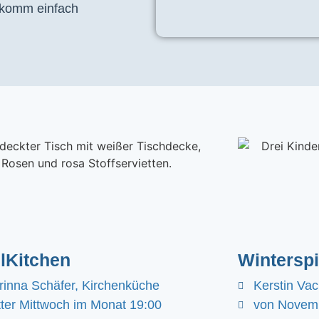
, komm einfach
lKitchen
Winterspi
rinna Schäfer, Kirchenküche
Kerstin Va
itter Mittwoch im Monat 19:00
von Novemb