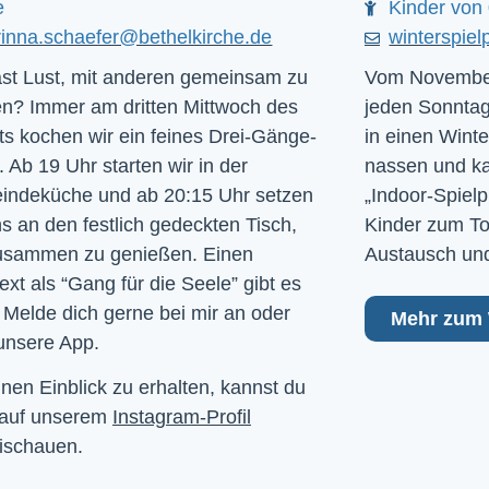
e
Kinder von 
rinna.schaefer@bethelkirche.de
winterspiel
st Lust, mit anderen gemeinsam zu
Vom November
n? Immer am dritten Mittwoch des
jeden Sonntag
s kochen wir ein feines Drei-Gänge-
in einen Winte
 Ab 19 Uhr starten wir in der
nassen und kal
ndeküche und ab 20:15 Uhr setzen
„Indoor-Spielp
ns an den festlich gedeckten Tisch,
Kinder zum To
usammen zu genießen. Einen
Austausch und
ext als “Gang für die Seele” gibt es
 Melde dich gerne bei mir an oder
Mehr zum 
unsere App.
nen Einblick zu erhalten, kannst du
 auf unserem
Instagram-Profil
ischauen.