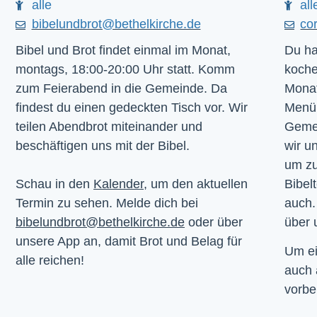
alle
all
bibelundbrot@bethelkirche.de
co
Bibel und Brot findet einmal im Monat,
Du ha
montags, 18:00-20:00 Uhr statt. Komm
koche
zum Feierabend in die Gemeinde. Da
Monat
findest du einen gedeckten Tisch vor. Wir
Menü.
teilen Abendbrot miteinander und
Gemei
beschäftigen uns mit der Bibel.
wir u
um z
Schau in den
Kalender
, um den aktuellen
Bibelt
Termin zu sehen. Melde dich bei
auch.
bibelundbrot@bethelkirche.de
oder über
über 
unsere App an, damit Brot und Belag für
Um ei
alle reichen!
auch
vorbe