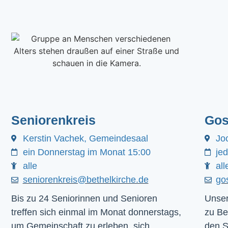
Seniorenkreis
Gos
Kerstin Vachek, Gemeindesaal
Jo
ein Donnerstag im Monat 15:00
je
alle
all
seniorenkreis@bethelkirche.de
go
Bis zu 24 Seniorinnen und Senioren
Unser
treffen sich einmal im Monat donnerstags,
zu Be
um Gemeinschaft zu erleben, sich
den 