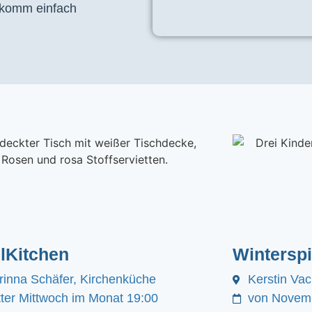
, komm einfach
lKitchen
Winterspi
rinna Schäfer, Kirchenküche
Kerstin Va
itter Mittwoch im Monat 19:00
von Novemb