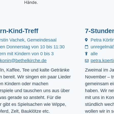
ern-Kind-Treff
7-Stunde
rstin Vachek, Gemeindesaal
Petra Körti
den Donnerstag von 10 bis 11:30
unregelmäß
ern mit Kindern von 0 bis 3
alle
akonin@bethelkirche.de
petra.koer
ln, Kaffee, Tee und kalte Getränke
Zweimal im Ja
n bereit. Wir singen ein paar Lieder
November – tr
en Kindern oder machen
gemeinsam ein
rspiele und tauschen uns aus über
haben. Wir ne
was gerade so ansteht. Für die
mit uns in Ko
r gibt es Spielsachen wie Wippe,
stündlich we
ferd, Zelt, Bauklötze etc.
wollen wir in