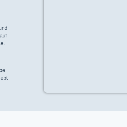
 und
auf
se.
e
ebe
lebt