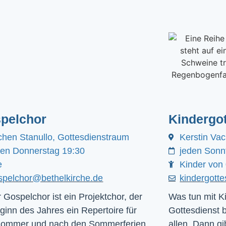
pelchor
Kindergot
chen Stanullo, Gottesdienstraum
Kerstin Va
den Donnerstag 19:30
jeden Sonn
e
Kinder von 
spelchor@bethelkirche.de
kindergott
 Gospelchor ist ein Projektchor, der
Was tun mit Ki
ginn des Jahres ein Repertoire für
Gottesdienst 
Sommer und nach den Sommerferien
allen. Dann gib