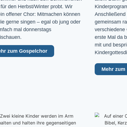
 für den Herbst/Winter probt. Wir
Kinderprogram
ein offener Chor: Mitmachen können
Anschließend 
 die gerne singen – egal ob jung oder
gemeinsam raus
Einfach mal donnerstags
verschiedene 
ischauen.
erste Mal da b
mit und bespri
hr zum Gospelchor
Kindergottesd
Mehr zum 