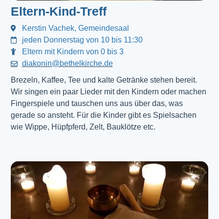
Eltern-Kind-Treff
Kerstin Vachek, Gemeindesaal
jeden Donnerstag von 10 bis 11:30
Eltern mit Kindern von 0 bis 3
diakonin@bethelkirche.de
Brezeln, Kaffee, Tee und kalte Getränke stehen bereit.
Wir singen ein paar Lieder mit den Kindern oder machen
Fingerspiele und tauschen uns aus über das, was
gerade so ansteht. Für die Kinder gibt es Spielsachen
wie Wippe, Hüpfpferd, Zelt, Bauklötze etc.