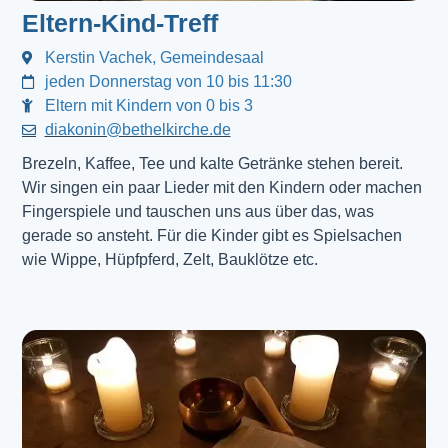
Eltern-Kind-Treff
Kerstin Vachek, Gemeindesaal
jeden Donnerstag von 10 bis 11:30
Eltern mit Kindern von 0 bis 3
diakonin@bethelkirche.de
Brezeln, Kaffee, Tee und kalte Getränke stehen bereit.
Wir singen ein paar Lieder mit den Kindern oder machen
Fingerspiele und tauschen uns aus über das, was
gerade so ansteht. Für die Kinder gibt es Spielsachen
wie Wippe, Hüpfpferd, Zelt, Bauklötze etc.