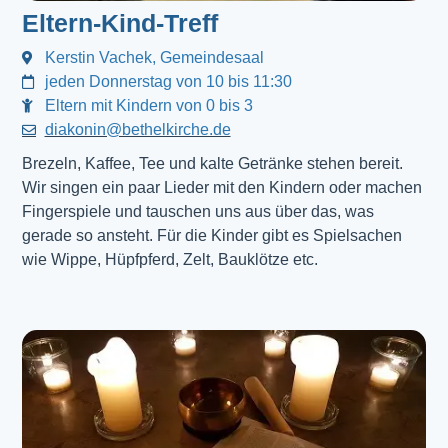
Eltern-Kind-Treff
Kerstin Vachek, Gemeindesaal
jeden Donnerstag von 10 bis 11:30
Eltern mit Kindern von 0 bis 3
diakonin@bethelkirche.de
Brezeln, Kaffee, Tee und kalte Getränke stehen bereit.
Wir singen ein paar Lieder mit den Kindern oder machen
Fingerspiele und tauschen uns aus über das, was
gerade so ansteht. Für die Kinder gibt es Spielsachen
wie Wippe, Hüpfpferd, Zelt, Bauklötze etc.