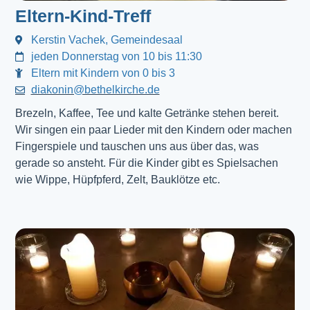
Eltern-Kind-Treff
Kerstin Vachek, Gemeindesaal
jeden Donnerstag von 10 bis 11:30
Eltern mit Kindern von 0 bis 3
diakonin@bethelkirche.de
Brezeln, Kaffee, Tee und kalte Getränke stehen bereit.
Wir singen ein paar Lieder mit den Kindern oder machen
Fingerspiele und tauschen uns aus über das, was
gerade so ansteht. Für die Kinder gibt es Spielsachen
wie Wippe, Hüpfpferd, Zelt, Bauklötze etc.